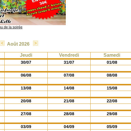
nu de la soirée
Août 2026
Jeudi
Vendredi
Samedi
30/07
31/07
01/08
06/08
07/08
08/08
13/08
14/08
15/08
20/08
21/08
22/08
27/08
28/08
29/08
03/09
04/09
05/09