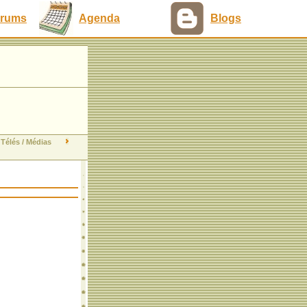
rums
Agenda
Blogs
Télés / Médias