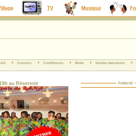
Village
TV
Musique
Fo
iné
Concerts
Conférences
Mode
Soirées dansantes
 19h au Réservoir
Publicité