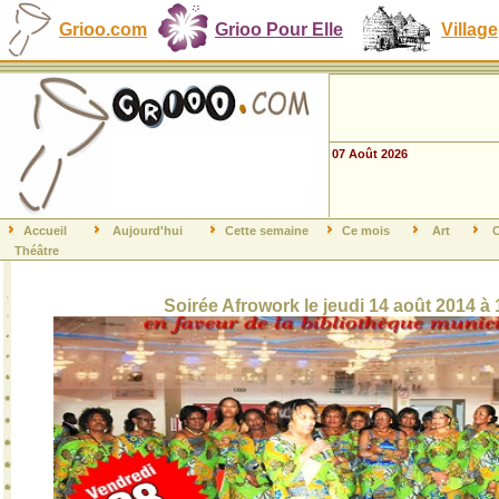
Grioo.com
Grioo Pour Elle
Village
07 Août 2026
Accueil
Aujourd'hui
Cette semaine
Ce mois
Art
C
Théâtre
Soirée Afrowork le jeudi 14 août 2014 à