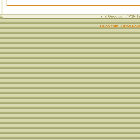
© Grioo.com / M2N Te
Grioo.com
|
Grioo Pour